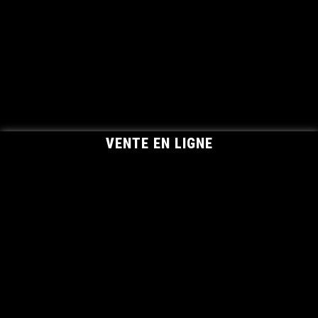
VENTE EN LIGNE
NOS ACTUALITÉS
Les bienfaits de l’huile d’olive pour la santé
Notre nouveau site réalisé par Avaelys !
Tout savoir sur l’huile d’olive
OLIDAQUI
386 route du Serre - Campagne Les Cheynets
04700
Lurs