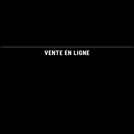
VENTE EN LIGNE
NOS ACTUALITÉS
Les bienfaits de l’huile d’olive pour la santé
Notre nouveau site réalisé par Avaelys !
Tout savoir sur l’huile d’olive
OLIDAQUI
386 route du Serre - Campagne Les Cheynets
04700
Lurs
Tél :
0659411209